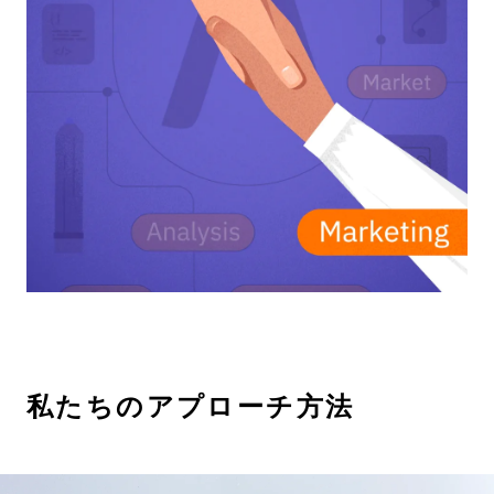
私
た
ち
の
ア
プ
ロ
ー
チ
方
法