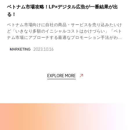
ベトナム市場攻略！LP×デジタル広告が一番結果が出
る！
ベトナム市場向けに自社の商品・サービスを売り込みたいけ
ど「いきなり多額のイニシャルコストはかけづらい」「ベト
ナム市場にアプローチする最適なプロモーション手法がわか
らない」「ベトナム市場が不況で、従来の販促方法では成果
2023.10.16
MARKETING
が出なくなってきた」という課題を抱える企業様は少なくあ
りません。 これらを解決すべく今アライブベトナムが積極
的に取り組んでいるのが『LP(ランディングページ)×デジタ
ル広告』を組み合わせたマーケティング戦略。これがベトナ
EXPLORE MORE
ム市場向けのプロモーションになぜ有効なのか？その理由を
実際に行った施策例を交えてついて詳しく解説していきま
す。