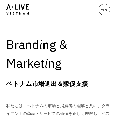
B
r
a
n
d
i
n
g
&
M
a
r
k
e
t
i
n
g
ベトナム市場進出＆販促支援
私たちは、ベトナムの市場と消費者の理解と共に、クラ
イアントの商品・サービスの価値を正しく理解し、ベス