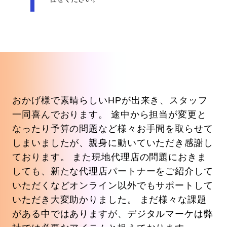
A
おかげ様で素晴らしいHPが出来き、スタッフ
丁
一同喜んでおります。 途中から担当が変更と
き
なったり予算の問題など様々お手間を取らせて
て
細か
しまいましたが、親身に動いていただき感謝し
弊
あり
ております。 また現地代理店の問題におきま
し
満
しても、新たな代理店パートナーをご紹介して
う
いただくなどオンライン以外でもサポートして
P
いただき大変助かりました。 まだ様々な課題
動
がある中ではありますが、デジタルマーケは弊
や