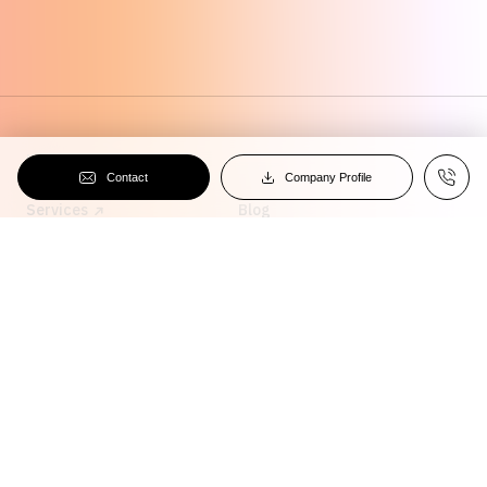
フォームでのお問合せ
Contact Us
資料ダウンロード
Home
Contact
Company Profile
Company Profile
Services
Blog
Works
Team
Clients
Careers
Company
Privacy Policy
FAQ
Languages