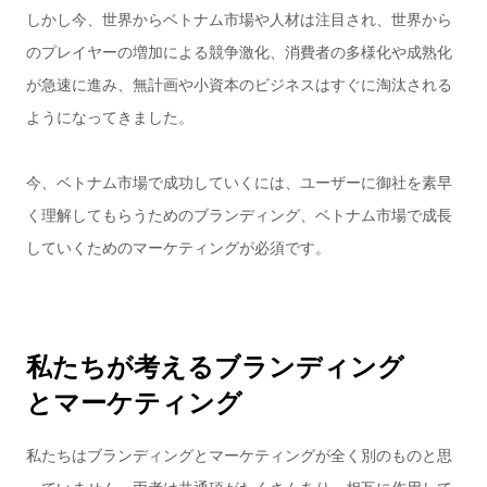
しかし今、世界からベトナム市場や人材は注目され、世界から
のプレイヤーの増加による競争激化、消費者の多様化や成熟化
が急速に進み、無計画や小資本のビジネスはすぐに淘汰される
ようになってきました。

今、ベトナム市場で成功していくには、ユーザーに御社を素早
く理解してもらうためのブランディング、ベトナム市場で成長
していくためのマーケティングが必須です。
私
た
ち
が
考
え
る
ブ
ラ
ン
デ
ィ
ン
グ
と
マ
ー
ケ
テ
ィ
ン
グ
私たちはブランディングとマーケティングが全く別のものと思