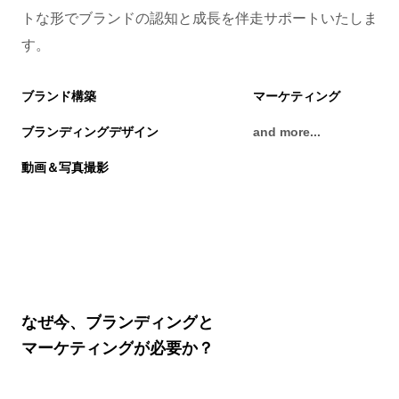
トな形でブランドの認知と成長を伴走サポートいたしま
す。
ブランド構築
マーケティング
ブランディングデザイン
and more...
動画＆写真撮影
な
ぜ
今
、
ブ
ラ
ン
デ
ィ
ン
グ
と
マ
ー
ケ
テ
ィ
ン
グ
が
必
要
か
？