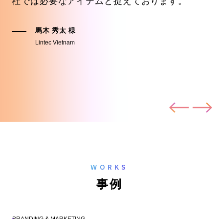
社では必要なアイテムと捉えております。
せ
馬木 秀太 様
Lintec Vietnam
Prev
Next
WORKS
事
例