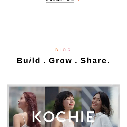
BLOG
B
u
i
l
d
.
G
r
o
w
.
S
h
a
r
e
.