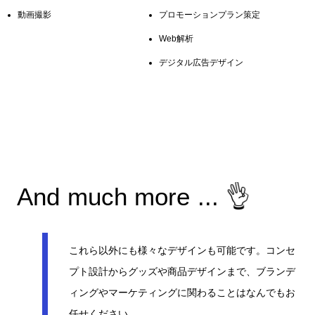
動画撮影
プロモーションプラン策定
Web解析
デジタル広告デザイン
👌
A
n
d
m
u
c
h
m
o
r
e
.
.
.
これら以外にも様々なデザインも可能です。コンセ
プト設計からグッズや商品デザインまで、ブランデ
ィングやマーケティングに関わることはなんでもお
任せください。