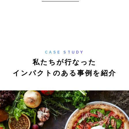
CASE STUDY
私
た
ち
が
行
な
っ
た
イ
ン
パ
ク
ト
の
あ
る
事
例
を
紹
介