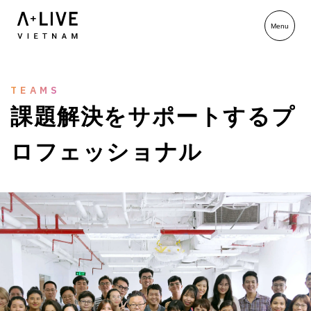
TEAMS
課
題
解
決
を
サ
ポ
ー
ト
す
る
プ
ロ
フ
ェ
ッ
シ
ョ
ナ
ル