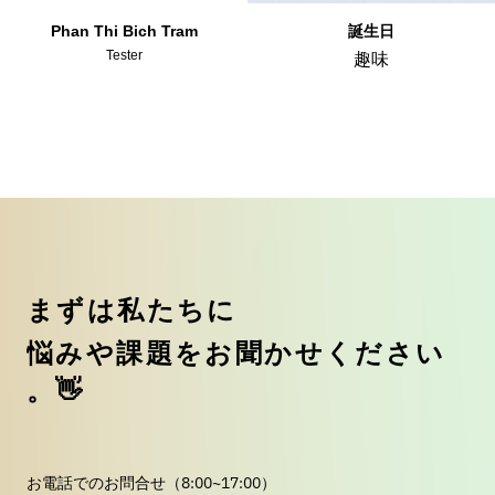
Phan Thi Bich Tram
誕生日
Tester
趣味
ま
ず
は
私
た
ち
に
悩
み
や
課
題
を
お
聞
か
せ
く
だ
さ
い
。
👋
お電話でのお問合せ（8:00~17:00）