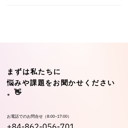
ま
ず
は
私
た
ち
に
悩
み
や
課
題
を
お
聞
か
せ
く
だ
さ
い
👋
。
お電話でのお問合せ（8:00~17:00）
+84-862-056-701