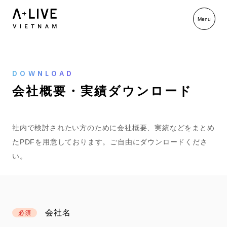
DOWNLOAD
会
社
概
要
・
実
績
ダ
ウ
ン
ロ
ー
ド
社内で検討されたい方のために会社概要、実績などをまとめ
たPDFを用意しております。ご自由にダウンロードくださ
い。
会社名
必須