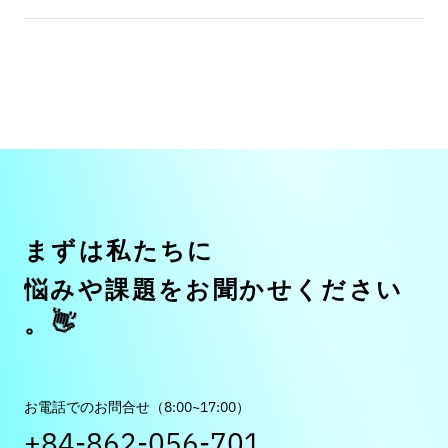
ま
ず
は
私
た
ち
に
悩
み
や
課
題
を
お
聞
か
せ
く
だ
さ
い
👋
。
お電話でのお問合せ（8:00~17:00）
+84-862-056-701