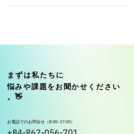
ま
ず
は
私
た
ち
に
悩
み
や
課
題
を
お
聞
か
せ
く
だ
さ
い
👋
。
お電話でのお問合せ（8:00~17:00）
+84-862-056-701