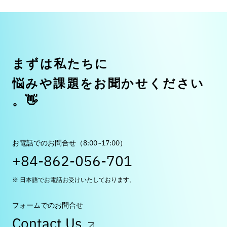
ま
ず
は
私
た
ち
に
悩
み
や
課
題
を
お
聞
か
せ
く
だ
さ
い
。
👋
お電話でのお問合せ（8:00~17:00）
+84-862-056-701
※ 日本語でお電話お受けいたしております。
フォームでのお問合せ
Contact Us