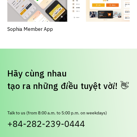
Sophia Member App
H
ã
y
c
ù
n
g
n
h
a
u
t
ạ
o
r
a
n
h
ữ
n
g
đ
i
ề
u
t
u
y
ệ
t
v
ờ
i
!
👋
Talk to us (from 8:00 a.m. to 5:00 p.m. on weekdays)
+84-282-239-0444