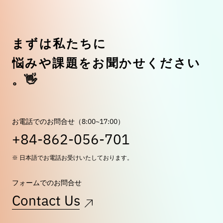
ま
ず
は
私
た
ち
に
悩
み
や
課
題
を
お
聞
か
せ
く
だ
さ
い
👋
。
お電話でのお問合せ（8:00~17:00）
+84-862-056-701
※ 日本語でお電話お受けいたしております。
フォームでのお問合せ
Contact Us