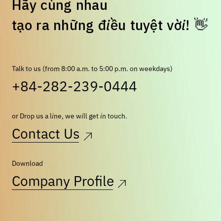
H
ã
y
c
ù
n
g
n
h
a
u
👋
t
ạ
o
r
a
n
h
ữ
n
g
đ
i
ề
u
t
u
y
ệ
t
v
ờ
i
!
Talk to us (from 8:00 a.m. to 5:00 p.m. on weekdays)
+84-282-239-0444
or Drop us a line, we will get in touch.
Contact Us
Download
Company Profile