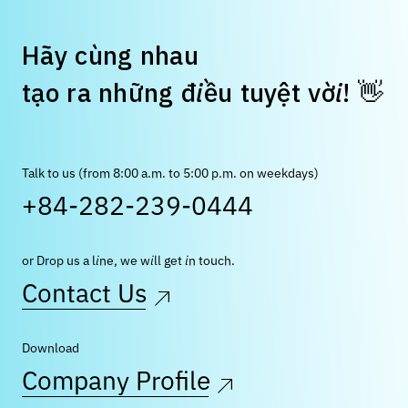
H
ã
y
c
ù
n
g
n
h
a
u
👋
t
ạ
o
r
a
n
h
ữ
n
g
đ
i
ề
u
t
u
y
ệ
t
v
ờ
i
!
Talk to us (from 8:00 a.m. to 5:00 p.m. on weekdays)
+84-282-239-0444
or Drop us a line, we will get in touch.
Contact Us
Download
Company Profile