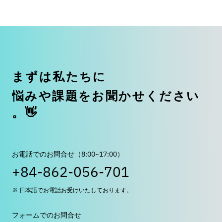
ま
ず
は
私
た
ち
に
悩
み
や
課
題
を
お
聞
か
せ
く
だ
さ
い
。
👋
お電話でのお問合せ（8:00~17:00）
+84-862-056-701
※ 日本語でお電話お受けいたしております。
フォームでのお問合せ