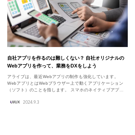
自社アプリを作るのは難しくない？ 自社オリジナルの
Webアプリを作って、業務をDXをしよう
アライブは、最近Webアプリの制作も強化しています。
WebアプリとはWebブラウザー上で動くアプリケーション
（ソフト）のことを指します。 スマホのネイティブアプリ
は、AppleやGoogleにアプリの承認が必要など手間がたくさ
2024.9.3
UI/UX
んありますが、WebアプリはWebブラウザさえあれば動き
ますので、手間が少ないのが大きな特徴です。また、スマホ
ではネイティブアプリのように利用することも可能であるの
で、近年需要が上がってきています。 今回は、アライブが
手かげた2つのWebアプリをご紹介したいと思います。