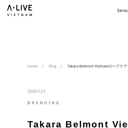
Servi
Home
Blog
Takara Belmont Vietna
2024.9.15
BRANDING
Takara Belmon