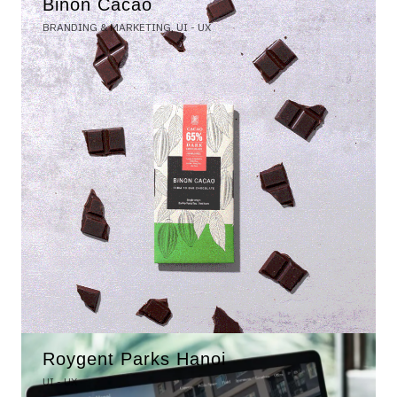
Binon Cacao
BRANDING & MARKETING, UI - UX
Roygent Parks Hanoi
UI - UX