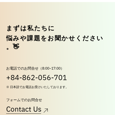
ま
ず
は
私
た
ち
に
悩
み
や
課
題
を
お
聞
か
せ
く
だ
さ
い
。
👋
お電話でのお問合せ（8:00~17:00）
+84-862-056-701
※ 日本語でお電話お受けいたしております。
フォームでのお問合せ
Contact Us