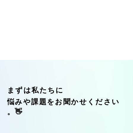
ま
ず
は
私
た
ち
に
悩
み
や
課
題
を
お
聞
か
せ
く
だ
さ
い
👋
。