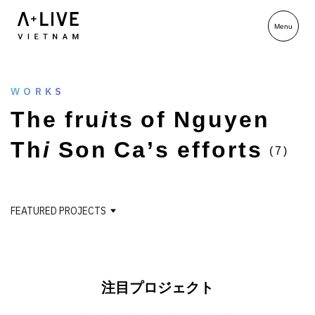
WORKS
T
h
e
f
r
u
i
t
s
o
f
N
g
u
y
e
n
T
h
i
S
o
n
C
a
’
s
e
f
f
o
r
t
s
(7)
FEATURED PROJECTS
注目プロジェクト