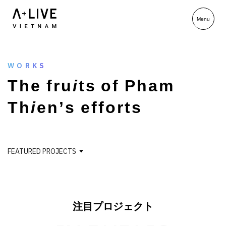
WORKS
T
h
e
f
r
u
i
t
s
o
f
P
h
a
m
T
h
i
e
n
’
s
e
f
f
o
r
t
s
FEATURED PROJECTS
注目プロジェクト