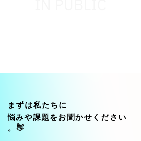
IN PUBLIC
ま
ず
は
私
た
ち
に
悩
み
や
課
題
を
お
聞
か
せ
く
だ
さ
い
👋
。