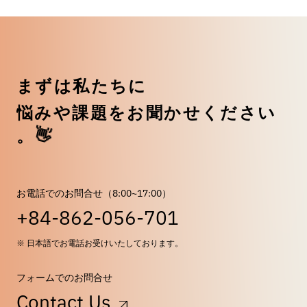
ま
ず
は
私
た
ち
に
悩
み
や
課
題
を
お
聞
か
せ
く
だ
さ
い
。
👋
お電話でのお問合せ（8:00~17:00）
+84-862-056-701
※ 日本語でお電話お受けいたしております。
フォームでのお問合せ
Contact Us