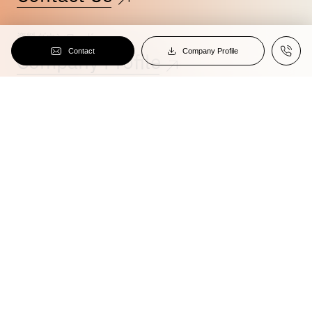
資料ダウンロード
Contact
Company Profile
Company Profile
Home
Services
Blog
Works
Team
Clients
Careers
Company
Privacy Policy