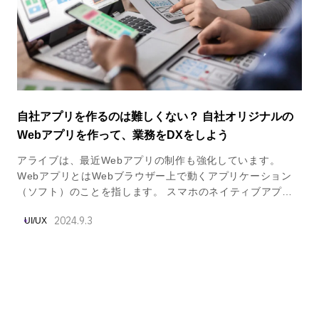
自社アプリを作るのは難しくない？ 自社オリジナルの
Webアプリを作って、業務をDXをしよう
アライブは、最近Webアプリの制作も強化しています。
WebアプリとはWebブラウザー上で動くアプリケーション
（ソフト）のことを指します。 スマホのネイティブアプリ
は、AppleやGoogleにアプリの承認が必要など手間がたくさ
2024.9.3
UI/UX
んありますが、WebアプリはWebブラウザさえあれば動き
ますので、手間が少ないのが大きな特徴です。また、スマホ
ではネイティブアプリのように利用することも可能であるの
で、近年需要が上がってきています。 今回は、アライブが
手かげた2つのWebアプリをご紹介したいと思います。