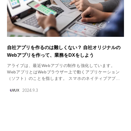
自社アプリを作るのは難しくない？ 自社オリジナルの
Webアプリを作って、業務をDXをしよう
アライブは、最近Webアプリの制作も強化しています。
WebアプリとはWebブラウザー上で動くアプリケーション
（ソフト）のことを指します。 スマホのネイティブアプリ
は、AppleやGoogleにアプリの承認が必要など手間がたくさ
2024.9.3
UI/UX
んありますが、WebアプリはWebブラウザさえあれば動き
ますので、手間が少ないのが大きな特徴です。また、スマホ
ではネイティブアプリのように利用することも可能であるの
で、近年需要が上がってきています。 今回は、アライブが
手かげた2つのWebアプリをご紹介したいと思います。