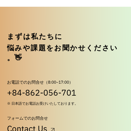
ま
ず
は
私
た
ち
に
悩
み
や
課
題
を
お
聞
か
せ
く
だ
さ
い
👋
。
お電話でのお問合せ（8:00~17:00）
+84-862-056-701
※ 日本語でお電話お受けいたしております。
フォームでのお問合せ
Contact Us