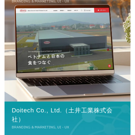
BRANDING & MARKETING, UI - UX
Doitech Co., Ltd.（土井工業株式会
社）
BRANDING & MARKETING, UI - UX