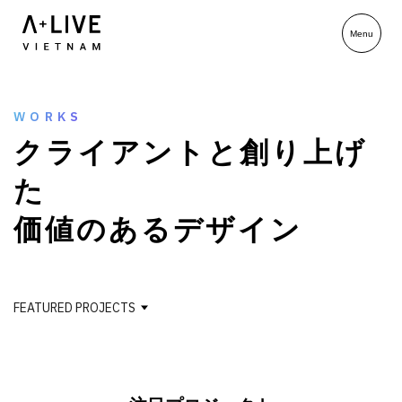
WORKS
ク
ラ
イ
ア
ン
ト
と
創
り
上
げ
た
価
値
の
あ
る
デ
ザ
イ
ン
FEATURED PROJECTS