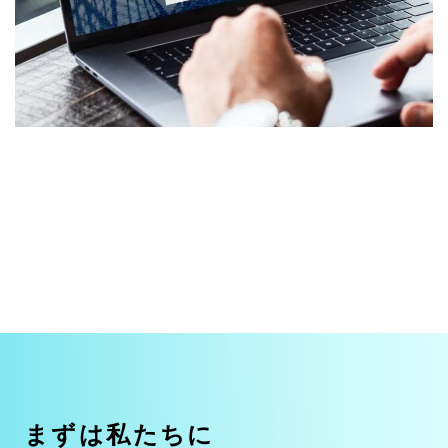
ま
ず
は
私
た
ち
に