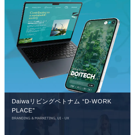
Daiwaリビングベトナム “D-WORK
PLACE”
BRANDING & MARKETING, UI - UX