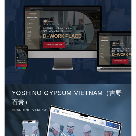
YOSHINO GYPSUM VIETNAM（吉野
石膏）
BRANDING & MARKETING, UI - UX