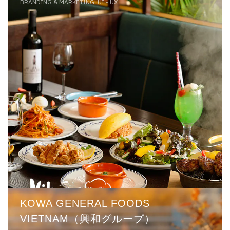
BRANDING & MARKETING, UI - UX
KOWA GENERAL FOODS
VIETNAM（興和グループ）