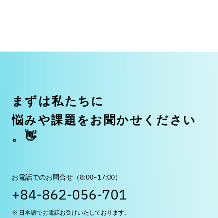
ま
ず
は
私
た
ち
に
悩
み
や
課
題
を
お
聞
か
せ
く
だ
さ
い
。
👋
お電話でのお問合せ（8:00~17:00）
+84-862-056-701
※ 日本語でお電話お受けいたしております。