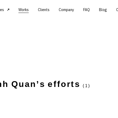
ces
Works
Clients
Company
FAQ
Blog
n
h
Q
u
a
n
’
s
e
f
f
o
r
t
s
(1)