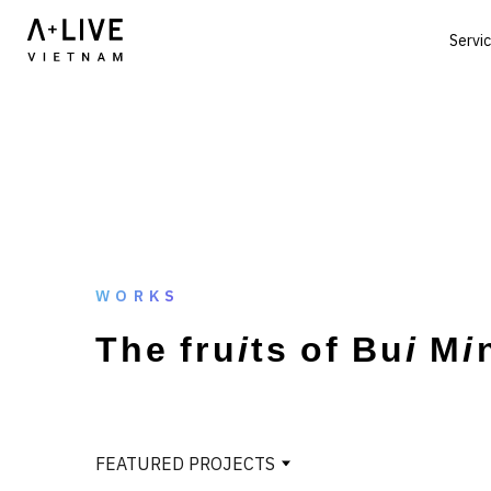
Servi
WORKS
T
h
e
f
r
u
i
t
s
o
f
B
u
i
M
i
FEATURED PROJECTS