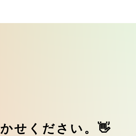
👋
聞
か
せ
く
だ
さ
い
。