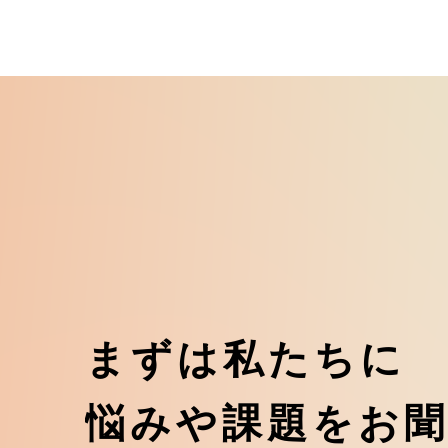
ま
ず
は
私
た
ち
に
悩
み
や
課
題
を
お