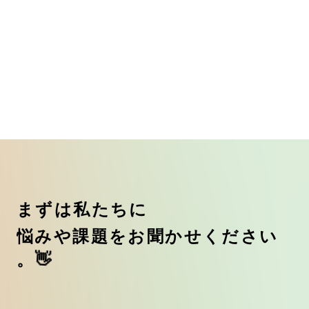
ま
ず
は
私
た
ち
に
悩
み
や
課
題
を
お
聞
か
せ
く
だ
さ
い
。
👋