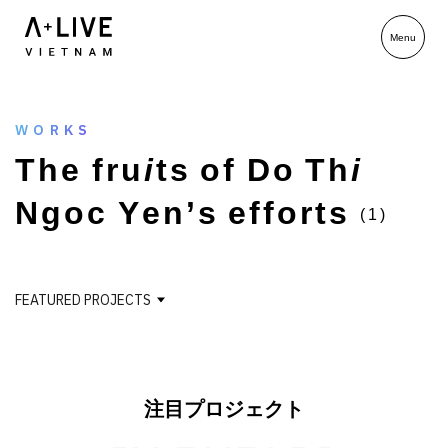
WORKS
T
h
e
f
r
u
i
t
s
o
f
D
o
T
h
i
N
g
o
c
Y
e
n
’
s
e
f
f
o
r
t
s
(1)
FEATURED PROJECTS
注目プロジェクト