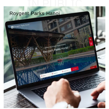
IN PUBLIC
Roygent Parks Hanoi
UI - UX