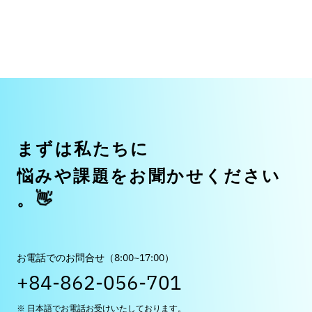
ま
ず
は
私
た
ち
に
悩
み
や
課
題
を
お
聞
か
せ
く
だ
さ
い
👋
。
お電話でのお問合せ（8:00~17:00）
+84-862-056-701
※ 日本語でお電話お受けいたしております。