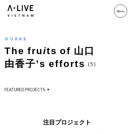
WORKS
T
h
e
f
r
u
i
t
s
o
f
山
口
由
香
子
’
s
e
f
f
o
r
t
s
(5)
FEATURED PROJECTS
注目プロジェクト