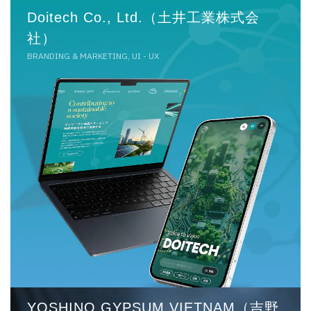
Doitech Co., Ltd.（土井工業株式会
社）
BRANDING & MARKETING, UI - UX
YOSHINO GYPSUM VIETNAM（吉野