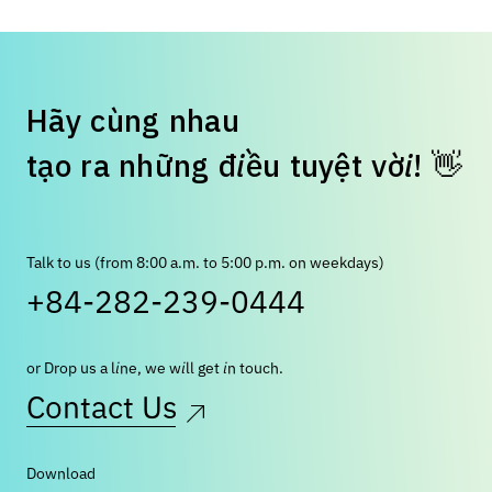
H
ã
y
c
ù
n
g
n
h
a
u
👋
t
ạ
o
r
a
n
h
ữ
n
g
đ
i
ề
u
t
u
y
ệ
t
v
ờ
i
!
Talk to us (from 8:00 a.m. to 5:00 p.m. on weekdays)
+84-282-239-0444
or Drop us a line, we will get in touch.
Contact Us
Download