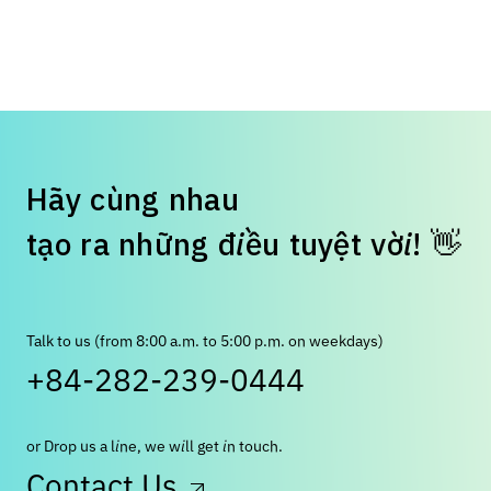
H
ã
y
c
ù
n
g
n
h
a
u
t
ạ
o
r
a
n
h
ữ
n
g
đ
i
ề
u
t
u
y
ệ
t
v
ờ
i
!
👋
Talk to us (from 8:00 a.m. to 5:00 p.m. on weekdays)
+84-282-239-0444
or Drop us a line, we will get in touch.
Contact Us