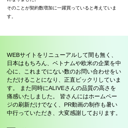
そのことが契約数増加に一躍買っていると考えていま
す。
、
WEBサイトをリニューアルして間も無く、
W
を中
日本はもちろん、ベトナムや欧米の企業を中
日
をい
心に、これまでにない数のお問い合わせをい
心
いま
ただけることになり、正直ビックリしていま
た
を
す。 また同時にALIVEさんの品質の高さを
す
ー
痛感いたしました。 皆さんにはホームペー
痛
い
ジの刷新だけでなく、PR動画の制作も暑い
ジ
す。
中行っていただき、大変感謝しております。
中