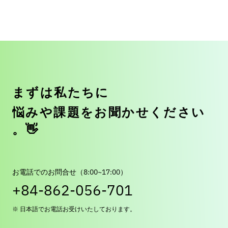
ま
ず
は
私
た
ち
に
悩
み
や
課
題
を
お
聞
か
せ
く
だ
さ
い
。
👋
お電話でのお問合せ（8:00~17:00）
+84-862-056-701
※ 日本語でお電話お受けいたしております。