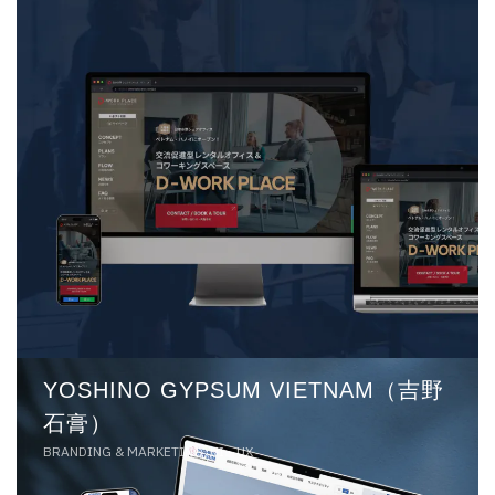
YOSHINO GYPSUM VIETNAM（吉野
石膏）
BRANDING & MARKETING, UI - UX