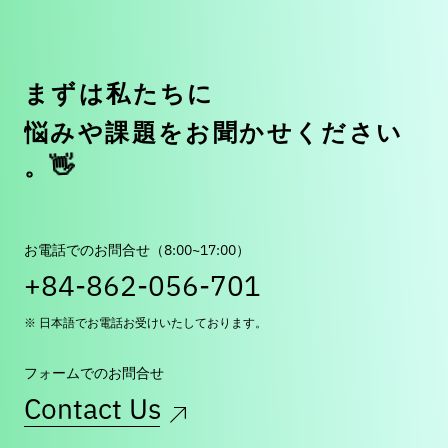
ま
ず
は
私
た
ち
に
悩
み
や
課
題
を
お
聞
か
せ
く
だ
さ
い
👋
。
お電話でのお問合せ（8:00~17:00）
+84-862-056-701
※ 日本語でお電話お受けいたしております。
フォームでのお問合せ
Contact Us