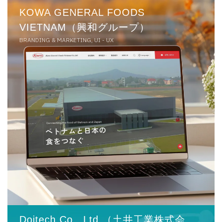
KOWA GENERAL FOODS
VIETNAM（興和グループ）
BRANDING & MARKETING, UI - UX
Doitech Co., Ltd.（土井工業株式会