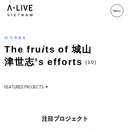
WORKS
T
h
e
f
r
u
i
t
s
o
f
城
山
津
世
志
’
s
e
f
f
o
r
t
s
(10)
FEATURED PROJECTS
注目プロジェクト