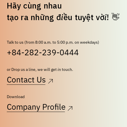
H
ã
y
c
ù
n
g
n
h
a
u
👋
t
ạ
o
r
a
n
h
ữ
n
g
đ
i
ề
u
t
u
y
ệ
t
v
ờ
i
!
Talk to us (from 8:00 a.m. to 5:00 p.m. on weekdays)
+84-282-239-0444
or Drop us a line, we will get in touch.
Contact Us
Download
Company Profile