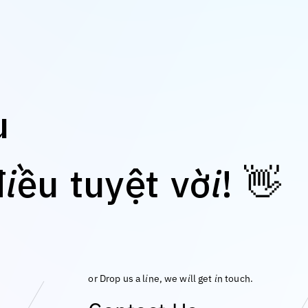
u
👋
đ
i
ề
u
t
u
y
ệ
t
v
ờ
i
!
or Drop us a line, we will get in touch.