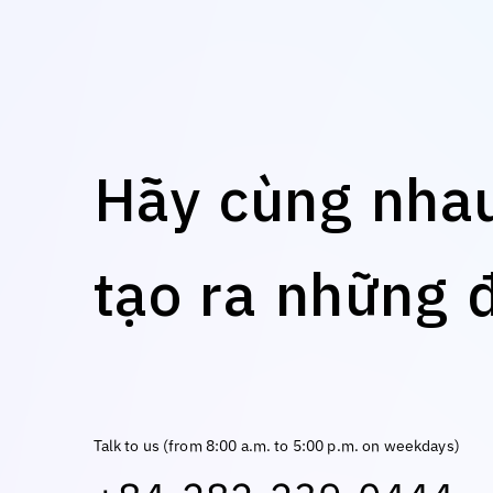
H
ã
y
c
ù
n
g
n
h
a
t
ạ
o
r
a
n
h
ữ
n
g
Talk to us (from 8:00 a.m. to 5:00 p.m. on weekdays)