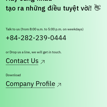
👋
t
ạ
o
r
a
n
h
ữ
n
g
đ
i
ề
u
t
u
y
ệ
t
v
ờ
i
!
Talk to us (from 8:00 a.m. to 5:00 p.m. on weekdays)
+84-282-239-0444
or Drop us a line, we will get in touch.
Contact Us
Download
Company Profile