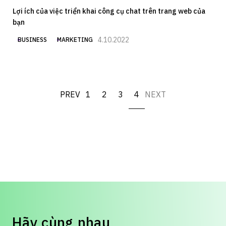
Lợi ích của việc triển khai công cụ chat trên trang web của
bạn
4.10.2022
BUSINESS
MARKETING
PREV
1
2
3
4
NEXT
H
ã
y
c
ù
n
g
n
h
a
u